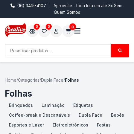
(16) 3415-4107
Aproveite - toda loja em até 3x Sem Juro
Quem Somos
0
0
0
Home
/
Categorias
/
Dupla Face
/
Folhas
Folhas
Brinquedos
Laminação
Etiquetas
Coffee-break e Descartáveis
Dupla Face
Bebês
Esportes e Lazer
Eletroeletrônicos
Festas