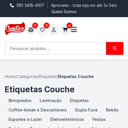
(16) 3415-4107
veite - toda loja em até 3x Sem Juros
Quem Somos
0
0
0
Home
/
Categorias
/
Etiquetas
/
Etiquetas Couche
Etiquetas Couche
Brinquedos
Laminação
Etiquetas
Coffee-break e Descartáveis
Dupla Face
Bebês
Esportes e Lazer
Eletroeletrônicos
Festas