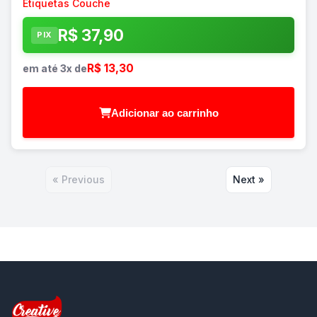
Etiquetas Couche
R$ 37,90
PIX
R$ 13,30
em até 3x de
Adicionar ao carrinho
« Previous
Next »