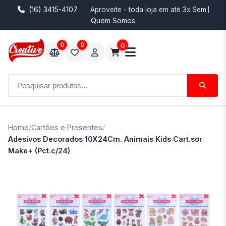
(16) 3415-4107
Aproveite - toda loja em até 3x Sem Juro
Quem Somos
0
0
0
Home
/
Cartões e Presentes
/
Adesivos Decorados 10X24Cm. Animais Kids Cart.sor
Make+ (Pct.c/24)