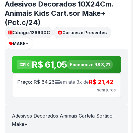
Adesivos Decorados 10X24Cm.
Animais Kids Cart.sor Make+
(Pct.c/24)
Código:
126630C
Cartões e Presentes
MAKE+
R$ 61,05
Economize R$ 3,21
PIX
R$ 21,42
Preço: R$ 64,26
em até 3x de
sem juros
Adesivos Decorados Animais Cartela Sortido -
Make+