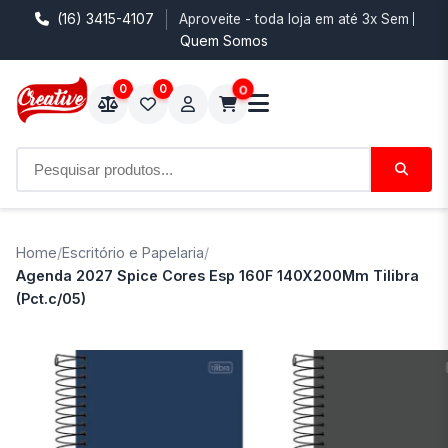
(16) 3415-4107
Aproveite - toda loja em até 3x Sem Juro
Quem Somos
0
0
0
Home
/
Escritório e Papelaria
/
Agenda 2027 Spice Cores Esp 160F 140X200Mm Tilibra
(Pct.c/05)