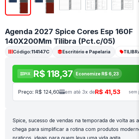
Agenda 2027 Spice Cores Esp 160F
140X200Mm Tilibra (Pct.c/05)
Código:
114147C
Escritório e Papelaria
TILIBR
R$ 118,37
Economize R$ 6,23
PIX
R$ 41,53
Preço: R$ 124,60
em até 3x de
sem 
Spice, sucesso de vendas na temporada de volta as a
chega para simplificar a rotina com produtos modern
praticos, ideais para quem leva uma vida agita...