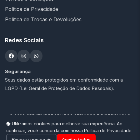
Política de Privacidade
Política de Trocas e Devoluções
Redes Sociais
Segurança
Seus dados estão protegidos em conformidade com a
LGPD (Lei Geral de Proteção de Dados Pessoais).
©
2026
CREATIVE PRODUTOS SERVICOS E DISTRIBUICAO
LTDA - 47.273.900/0001-76. Todos os direitos reservados.
Utilizamos cookies para melhorar sua experiência. Ao
continuar, você concorda com nossa Política de Privacidade.
Loja completa desenvolvida por
Promptor
Recusar opcionais
Aceitar todos