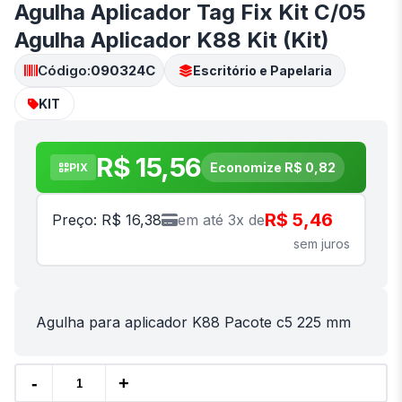
Agulha Aplicador Tag Fix Kit C/05
Agulha Aplicador K88 Kit (Kit)
Código:
090324C
Escritório e Papelaria
KIT
R$ 15,56
Economize R$ 0,82
PIX
R$ 5,46
Preço: R$ 16,38
em até 3x de
sem juros
Agulha para aplicador K88 Pacote c5 225 mm
-
+