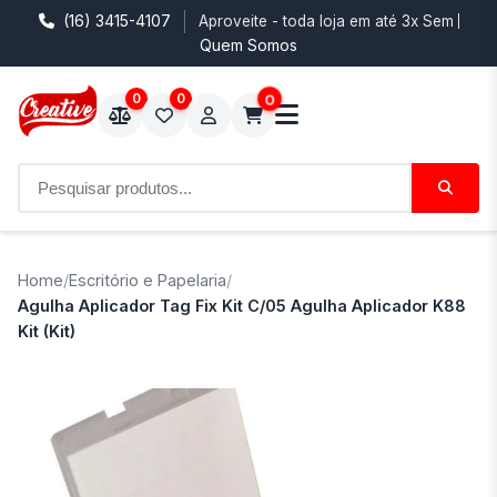
(16) 3415-4107
Aproveite - toda loja em até 3x Sem Juro
Quem Somos
0
0
0
Home
/
Escritório e Papelaria
/
Agulha Aplicador Tag Fix Kit C/05 Agulha Aplicador K88
Kit (Kit)