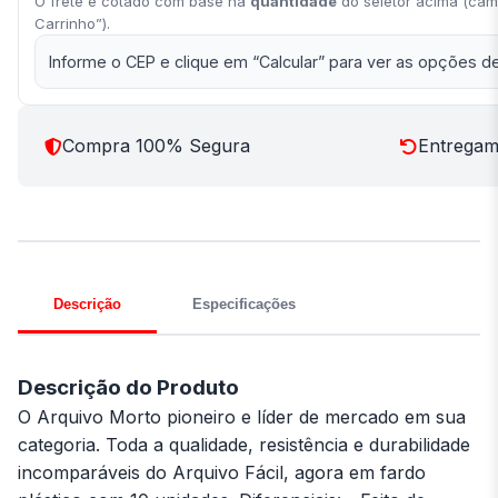
O frete é cotado com base na
quantidade
do seletor acima (cam
Carrinho”).
Informe o CEP e clique em “Calcular” para ver as opções de
Compra 100% Segura
Entregamo
Descrição
Especificações
Descrição do Produto
O Arquivo Morto pioneiro e líder de mercado em sua
categoria. Toda a qualidade, resistência e durabilidade
incomparáveis do Arquivo Fácil, agora em fardo