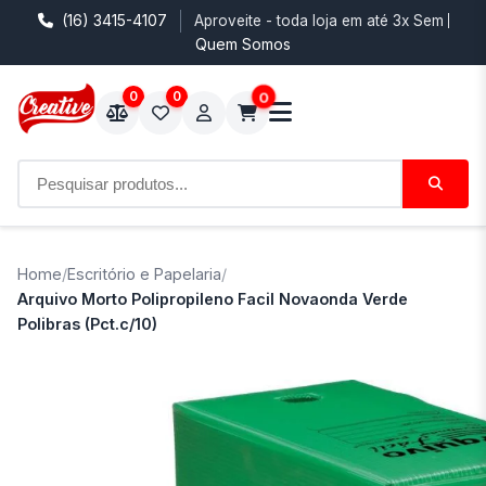
(16) 3415-4107
Aproveite - toda loja em até 3x Sem Juro
Quem Somos
0
0
0
Home
/
Escritório e Papelaria
/
Arquivo Morto Polipropileno Facil Novaonda Verde
Polibras (Pct.c/10)