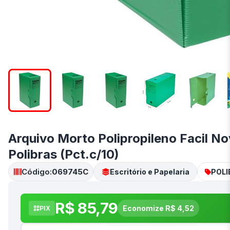
Arquivo Morto Polipropileno Facil N
Polibras (Pct.c/10)
Código:
069745C
Escritório e Papelaria
POL
R$ 85,79
Economize R$ 4,52
PIX