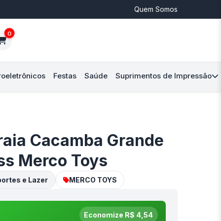
Quem Somos
0
roeletrônicos
Festas
Saúde
Suprimentos de Impressão
Praia Cacamba Grande
ss Merco Toys
ortes e Lazer
MERCO TOYS
Economize R$ 4,54