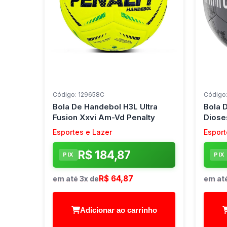
Código: 129658C
Código
Bola De Handebol H3L Ultra
Bola D
Fusion Xxvi Am-Vd Penalty
Diose
Esportes e Lazer
Esport
R$ 184,87
PIX
PIX
R$ 64,87
em até 3x de
em até
Adicionar ao carrinho