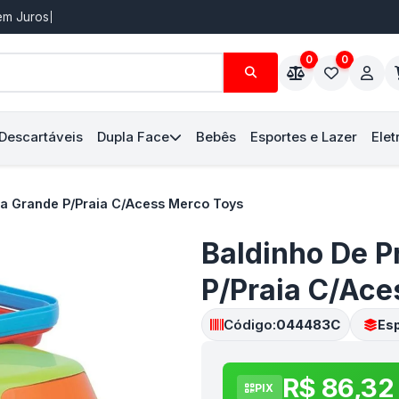
Sem Juros
0
0
 Descartáveis
Dupla Face
Bebês
Esportes e Lazer
Elet
a Grande P/Praia C/Acess Merco Toys
Baldinho De 
P/Praia C/Ace
Código:
044483C
Esp
R$ 86,32
PIX