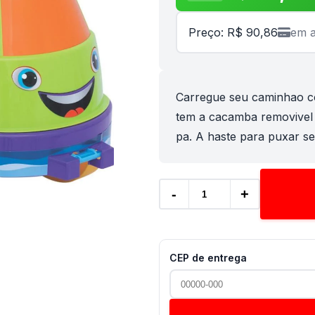
Preço: R$ 90,86
em a
Carregue seu caminhao c
tem a cacamba removivel
pa. A haste para puxar se
-
+
CEP de entrega