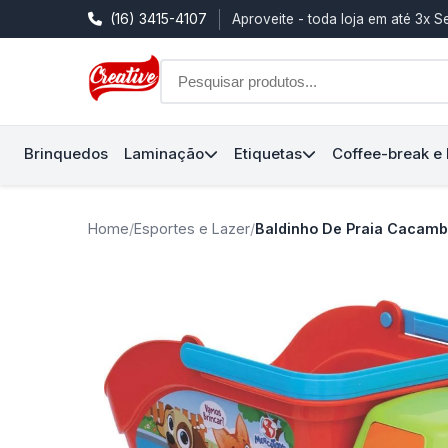
(16) 3415-4107
Aproveite - toda loja em até 3x 
Brinquedos
Laminação
Etiquetas
Coffee-break e
Home
/
Esportes e Lazer
/
Baldinho De Praia Cacamb