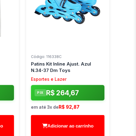
Código: 116338C
Patins Kit Inline Ajust. Azul
N.34-37 Dm Toys
Esportes e Lazer
R$ 264,67
PIX
R$ 92,87
em até 3x de
ho
Adicionar ao carrinho