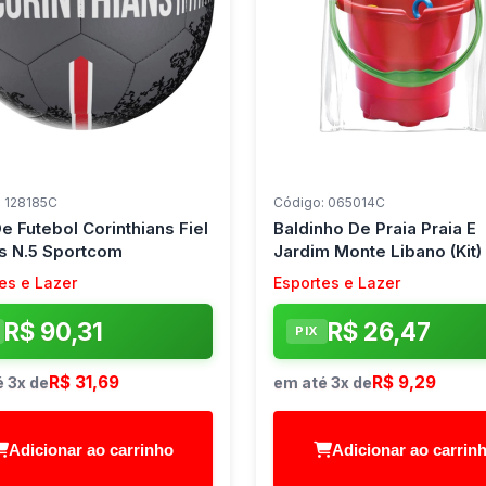
: 128185C
Código: 065014C
e Futebol Corinthians Fiel
Baldinho De Praia Praia E
s N.5 Sportcom
Jardim Monte Libano (Kit)
es e Lazer
Esportes e Lazer
R$ 90,31
R$ 26,47
PIX
R$ 31,69
R$ 9,29
 3x de
em até 3x de
Adicionar ao carrinho
Adicionar ao carrin