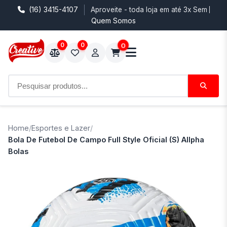
(16) 3415-4107
Aproveite - toda loja em até 3x Sem Juro
Quem Somos
0
0
0
Home
/
Esportes e Lazer
/
Bola De Futebol De Campo Full Style Oficial (S) Allpha
Bolas