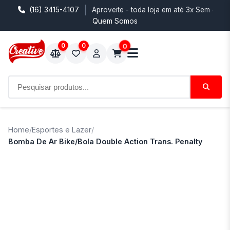
(16) 3415-4107
Aproveite - toda loja em até 3x Sem Juro
Quem Somos
0
0
0
Home
/
Esportes e Lazer
/
Bomba De Ar Bike/Bola Double Action Trans. Penalty