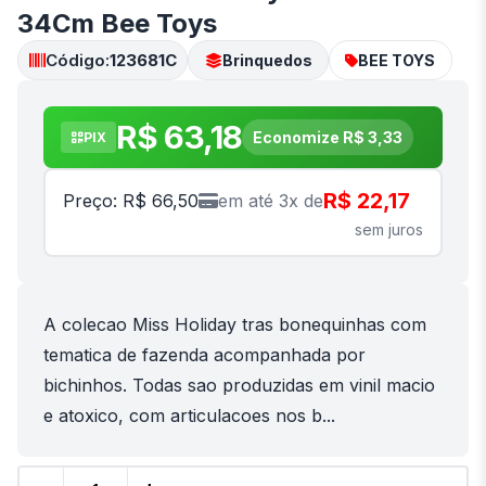
34Cm Bee Toys
Código:
123681C
Brinquedos
BEE TOYS
R$ 63,18
Economize R$ 3,33
PIX
R$ 22,17
Preço: R$ 66,50
em até 3x de
sem juros
A colecao Miss Holiday tras bonequinhas com
tematica de fazenda acompanhada por
bichinhos. Todas sao produzidas em vinil macio
e atoxico, com articulacoes nos b...