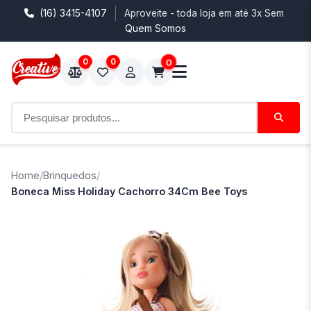
(16) 3415-4107
Aproveite - toda loja em até 3x Sem Juro
Quem Somos
0
0
0
Home
/
Brinquedos
/
Boneca Miss Holiday Cachorro 34Cm Bee Toys