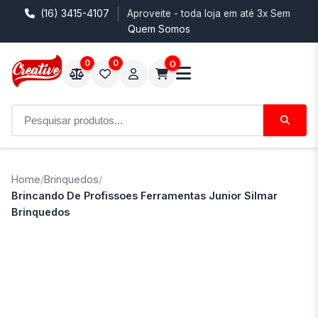
(16) 3415-4107
Aproveite - toda loja em até 3x Sem Juro
Quem Somos
0
0
0
Home
/
Brinquedos
/
Brincando De Profissoes Ferramentas Junior Silmar
Brinquedos