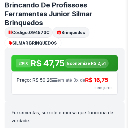
Brincando De Profissoes
Ferramentas Junior Silmar
Brinquedos
Código:
094573C
Brinquedos
SILMAR BRINQUEDOS
R$ 47,75
Economize R$ 2,51
PIX
R$ 16,75
Preço: R$ 50,26
em até 3x de
sem juros
Ferramentas, serrote e morsa que funciona de
verdade.