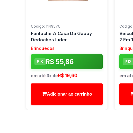
Código: 114957C
Código
Fantoche A Casa Da Gabby
Veicul
Dedoches Lider
2 Em 
Brinquedos
Brinq
R$ 55,86
PIX
PIX
R$ 19,60
em até 3x de
em até
Adicionar ao carrinho