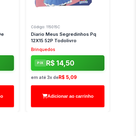
Código: 115015C
De
Diario Meus Segredinhos Pq
12X15 52P Todolivro
Brinquedos
R$ 14,50
PIX
R$ 5,09
em até 3x de
ho
Adicionar ao carrinho