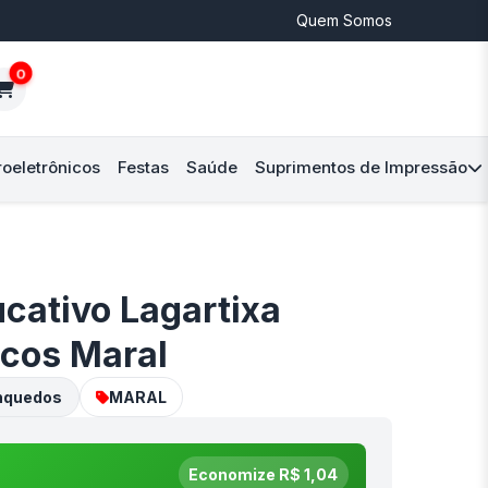
Quem Somos
0
roeletrônicos
Festas
Saúde
Suprimentos de Impressão
cativo Lagartixa
ocos Maral
nquedos
MARAL
Economize R$ 1,04