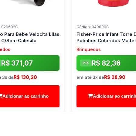
: 029692C
Código: 040890C
o Para Bebe Velocita Lilas
Fisher-Price Infant Torre 
1 C/Som Calesita
Potinhos Coloridos Mattel
uedos
Brinquedos
R$ 371,07
R$ 82,36
PIX
R$ 130,20
R$ 28,90
 3x de
em até 3x de
Adicionar ao carrinho
Adicionar ao carrin