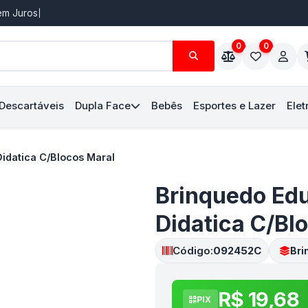
Sem Juros
0
0
 Descartáveis
Dupla Face
Bebês
Esportes e Lazer
Elet
Didatica C/Blocos Maral
Brinquedo Edu
Didatica C/Bl
Código:
092452C
Bri
R$ 19,68
PIX