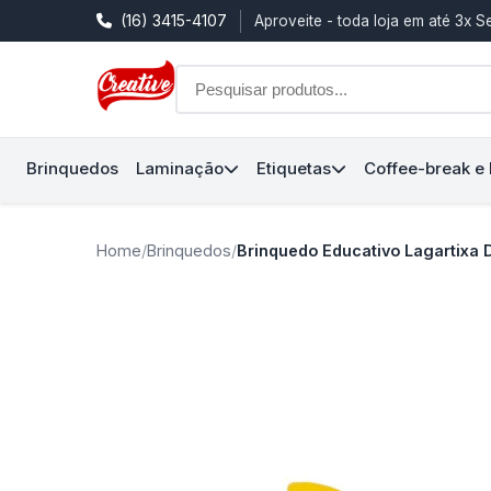
(16) 3415-4107
Aproveite - toda loja em até 3x 
Brinquedos
Laminação
Etiquetas
Coffee-break e
Home
/
Brinquedos
/
Brinquedo Educativo Lagartixa 