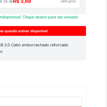
R$ 3,68
é 3x de
sem juros
disponível. Clique abaixo para ser avisado
me quando estiver disponível
SB 2.0 Cabo emborrachado reforcado
2m