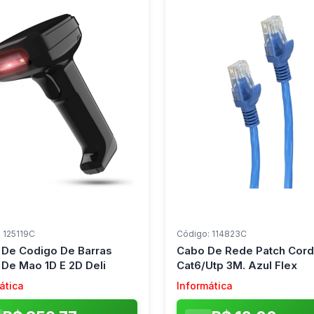
 125119C
Código: 114823C
r De Codigo De Barras
Cabo De Rede Patch Cord
 De Mao 1D E 2D Deli
Cat6/Utp 3M. Azul Flex
ática
Informática