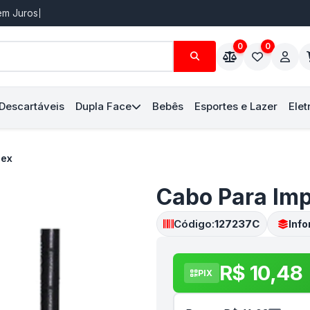
Sem Juros
0
0
 Descartáveis
Dupla Face
Bebês
Esportes e Lazer
Elet
lex
Cabo Para Imp
Código:
127237C
Inf
R$ 10,48
PIX