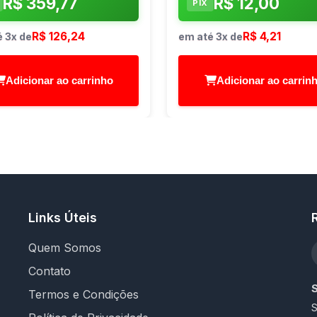
R$ 359,77
R$ 12,00
PIX
R$ 126,24
R$ 4,21
 3x de
em até 3x de
Adicionar ao carrinho
Adicionar ao carrin
Links Úteis
Quem Somos
Contato
Termos e Condições
S