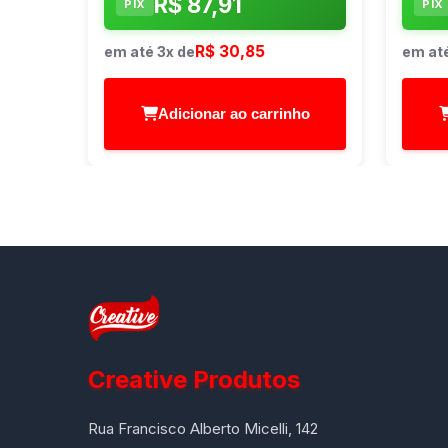
R$ 87,91
PIX
PIX
R$ 30,85
em até 3x de
em até
Adicionar ao carrinho
Creative Produtos
Rua Francisco Alberto Micelli, 142