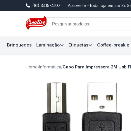
(16) 3415-4107
Aproveite - toda loja em até 3x 
Brinquedos
Laminação
Etiquetas
Coffee-break e
Home
/
Informática
/
Cabo Para Impressora 2M Usb F