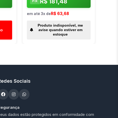
R$ 181,48
PIX
R$ 63,68
em até 3x de
Produto indisponível, me
ho
avise quando estiver em
estoque
Redes Sociais
Segurança
eus dados estão protegidos em conformidade com