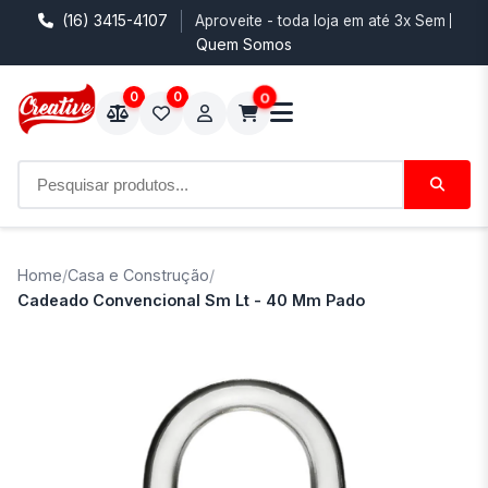
(16) 3415-4107
Aproveite - toda loja em até 3x Sem Juro
Quem Somos
0
0
0
Home
/
Casa e Construção
/
Cadeado Convencional Sm Lt - 40 Mm Pado