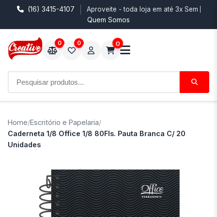
(16) 3415-4107
Aproveite - toda loja em até 3x Sem Juro
Quem Somos
0
0
0
Home
/
Escritório e Papelaria
/
Caderneta 1/8 Office 1/8 80Fls. Pauta Branca C/ 20
Unidades