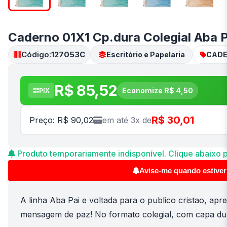
Caderno 01X1 Cp.dura Colegial Aba P
Código:
127053C
Escritório e Papelaria
CADE
R$ 85,52
Economize R$ 4,50
PIX
R$ 30,01
Preço: R$ 90,02
em até 3x de
Produto temporariamente indisponível. Clique abaixo p
Avise-me quando estiver
A linha Aba Pai e voltada para o publico cristao, a
mensagem de paz! No formato colegial, com capa dur