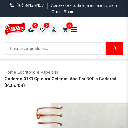
(16) 3415-4107
Aproveite - toda loja em até 3x Sem Juro
Quem Somos
0
0
0
Home
/
Escritório e Papelaria
/
Caderno 01X1 Cp.dura Colegial Aba Pai 80Fls Cadersil
(Pct.c/04)