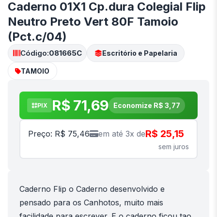
Caderno 01X1 Cp.dura Colegial Flip
Neutro Preto Vert 80F Tamoio
(Pct.c/04)
Código:
081665C
Escritório e Papelaria
TAMOIO
R$ 71,69
Economize R$ 3,77
PIX
R$ 25,15
Preço: R$ 75,46
em até 3x de
sem juros
Caderno Flip o Caderno desenvolvido e
pensado para os Canhotos, muito mais
facilidade para escrever. E o caderno ficou tao