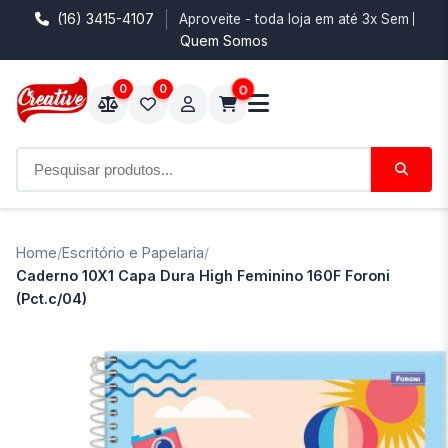
(16) 3415-4107
Aproveite - toda loja em até 3x Sem Juro
Quem Somos
0
0
0
Home
/
Escritório e Papelaria
/
Caderno 10X1 Capa Dura High Feminino 160F Foroni
(Pct.c/04)