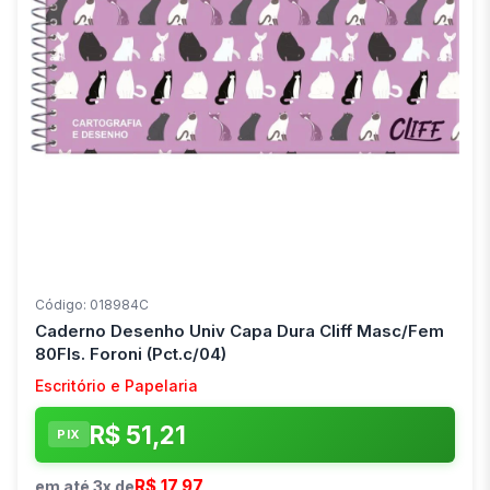
Código: 018984C
Caderno Desenho Univ Capa Dura Cliff Masc/Fem
80Fls. Foroni (Pct.c/04)
Escritório e Papelaria
R$ 51,21
PIX
R$ 17,97
em até 3x de