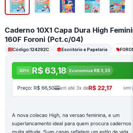
Caderno 10X1 Capa Dura High Femin
160F Foroni (Pct.c/04)
Código:
124292C
Escritório e Papelaria
FORO
R$ 63,18
Economize R$ 3,33
PIX
R$ 22,17
Preço: R$ 66,50
em até 3x de
sem 
A nova colecao High, na versao feminina, e um
superlancamento ideal para quem procura cadernos
muita atitude. Suas capas refletem um estilo de vida