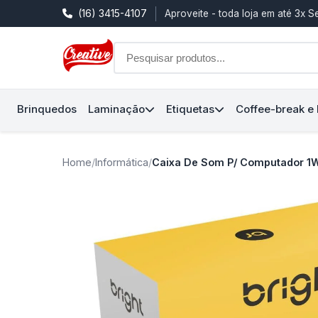
(16) 3415-4107
Aproveite - toda loja em até 3x 
Brinquedos
Laminação
Etiquetas
Coffee-break e
Home
/
Informática
/
Caixa De Som P/ Computador 1W