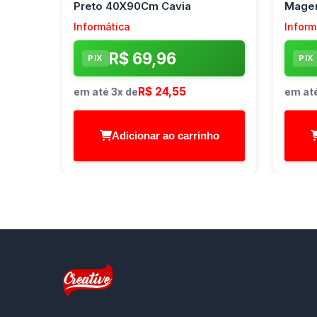
Preto 40X90Cm Cavia
Magen
Informática
Inform
R$ 69,96
PIX
PIX
R$ 24,55
em até 3x de
em até
Adicionar ao carrinho