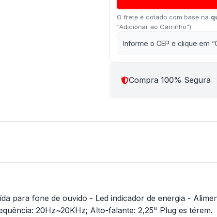
O frete é cotado com base na
q
“Adicionar ao Carrinho”).
Informe o CEP e clique em “
Compra 100% Segura
aída para fone de ouvido - Led indicador de energia - Alim
equência: 20Hz~20KHz; Alto-falante: 2,25" Plug es térem.