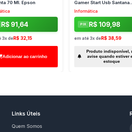
ta 70 Ml. Epson
Gamer Start Usb Santana
Centro
ática
Informática
R$ 91,64
R$ 109,98
PIX
R$ 32,15
R$ 38,59
 3x de
em até 3x de
Produto indisponível,
Adicionar ao carrinho
avise quando estiver 
estoque
Links Úteis
Quem Somos