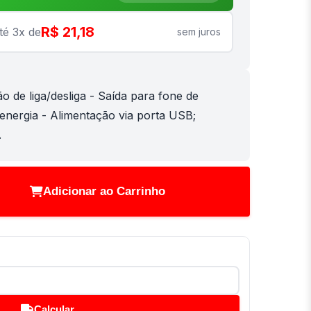
R$ 21,18
té 3x de
sem juros
o de liga/desliga - Saída para fone de
 energia - Alimentação via porta USB;
.
Adicionar ao Carrinho
Calcular