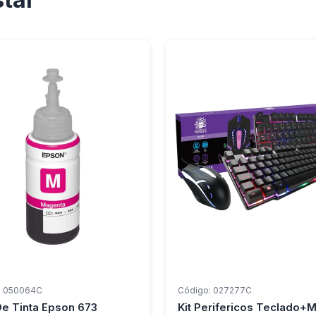
: 050064C
Código: 027277C
De Tinta Epson 673
Kit Perifericos Teclado+