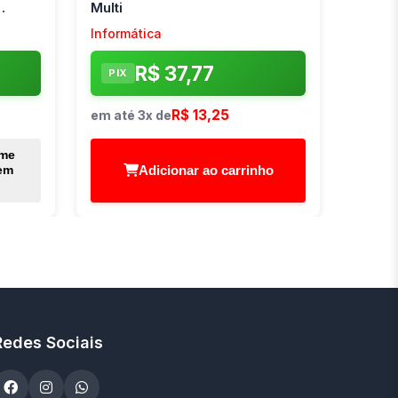
Multi
Informática
R$ 37,77
PIX
R$ 13,25
em até 3x de
 me
Adicionar ao carrinho
em
Redes Sociais