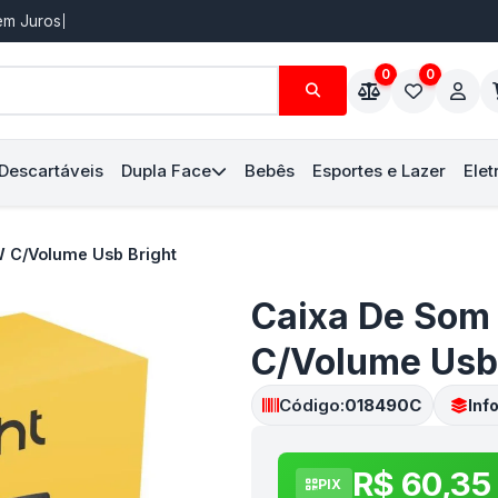
Sem Juros
0
0
 Descartáveis
Dupla Face
Bebês
Esportes e Lazer
Elet
 C/Volume Usb Bright
Caixa De Som
C/Volume Usb 
Código:
018490C
Inf
R$ 60,35
PIX