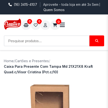
(16) 3415-4107
Aproveite - toda loja em até 3x Sem Juro
Quem Somos
0
0
0
Home
/
Cartões e Presentes
/
Caixa Para Presente Com Tampa Md 21X21X8 Kraft
Quad.c/Visor Cristina (Pct.c/10)