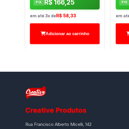
R$ 166,25
PIX
PIX
R$ 58,33
em até 3x de
em até
Adicionar ao carrinho
Creative Produtos
Rua Francisco Alberto Micelli, 142