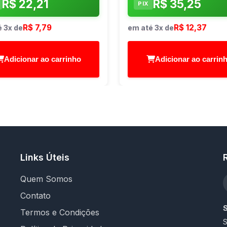
R$ 22,21
R$ 35,25
PIX
R$ 7,79
R$ 12,37
 3x de
em até 3x de
Adicionar ao carrinho
Adicionar ao carrin
Links Úteis
Quem Somos
Contato
Termos e Condições
S