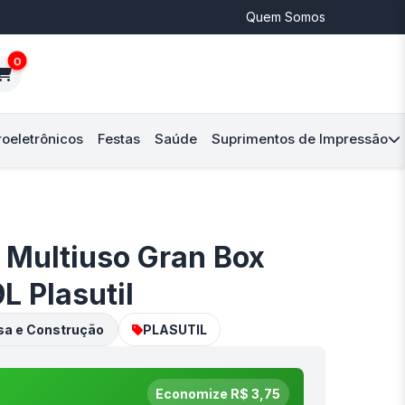
Quem Somos
0
roeletrônicos
Festas
Saúde
Suprimentos de Impressão
a Multiuso Gran Box
L Plasutil
sa e Construção
PLASUTIL
Economize R$ 3,75