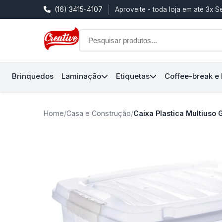
(16) 3415-4107
Aproveite - toda loja em até 3x 
Brinquedos
Laminação
Etiquetas
Coffee-break e
Home
/
Casa e Construção
/
Caixa Plastica Multiuso G