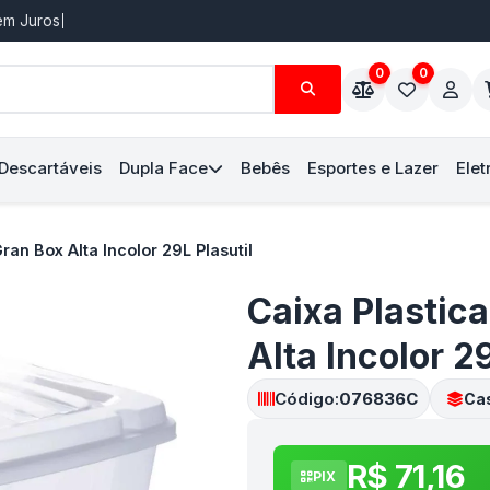
Sem Juros
0
0
 Descartáveis
Dupla Face
Bebês
Esportes e Lazer
Elet
ran Box Alta Incolor 29L Plasutil
Caixa Plastic
Alta Incolor 29
Código:
076836C
Ca
R$ 71,16
PIX