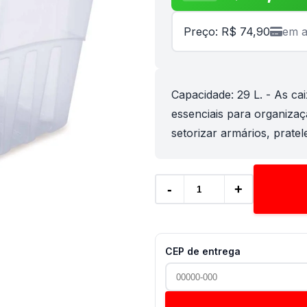
Preço: R$ 74,90
em a
Capacidade: 29 L. - As ca
essenciais para organiza
setorizar armários, pratele
-
+
CEP de entrega