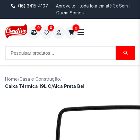
(16) 3415-4107
Aproveite - toda loja em até 3x Sem Juro
Quem Somos
0
0
0
Home
/
Casa e Construção
/
Caixa Térmica 19L C/Alca Preta Bel