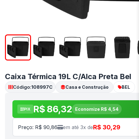
Caixa Térmica 19L C/Alca Preta Bel
Código:
108997C
Casa e Construção
BEL
R$ 86,32
Economize R$ 4,54
PIX
R$ 30,29
Preço: R$ 90,86
em até 3x de