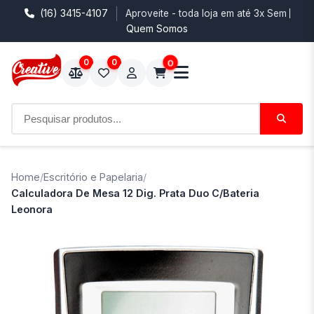
(16) 3415-4107
Aproveite - toda loja em até 3x Sem Juro
Quem Somos
0
0
0
Home
/
Escritório e Papelaria
/
Calculadora De Mesa 12 Dig. Prata Duo C/Bateria
Leonora