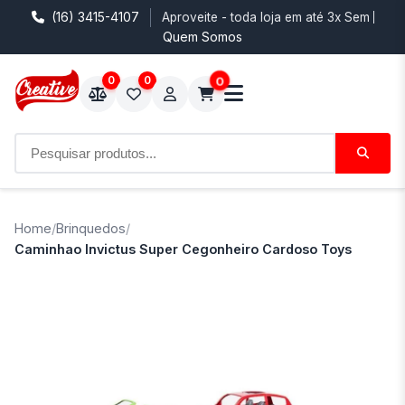
(16) 3415-4107
Aproveite - toda loja em até 3x Sem Juro
Quem Somos
0
0
0
Home
/
Brinquedos
/
Caminhao Invictus Super Cegonheiro Cardoso Toys