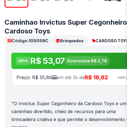
Caminhao Invictus Super Cegonheiro
Cardoso Toys
Código:
105059C
Brinquedos
CARDOSO TOY
R$ 53,07
Economize R$ 2,79
PIX
R$ 18,62
Preço: R$ 55,86
em até 3x de
sem 
"O Invictus Super Cegonheiro da Cardoso Toys e um
caminhao divertido, cheio de recursos para uma
brincadeira criativa e que permite o desenvolvimento