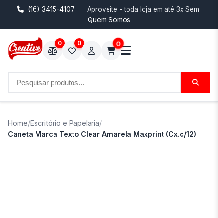
(16) 3415-4107
Aproveite - toda loja em até 3x Sem Juro
Quem Somos
0
0
0
Home
/
Escritório e Papelaria
/
Caneta Marca Texto Clear Amarela Maxprint (Cx.c/12)