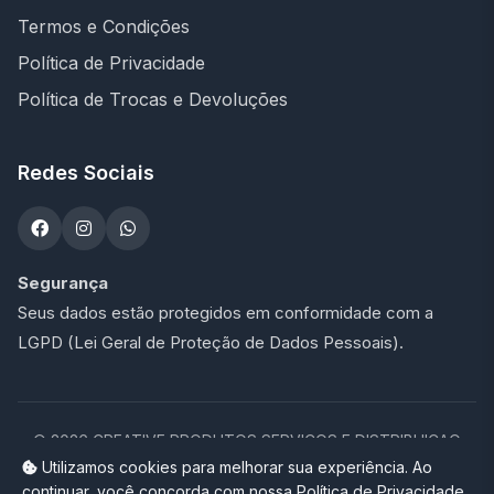
Termos e Condições
Política de Privacidade
Política de Trocas e Devoluções
Redes Sociais
Segurança
Seus dados estão protegidos em conformidade com a
LGPD (Lei Geral de Proteção de Dados Pessoais).
©
2026
CREATIVE PRODUTOS SERVICOS E DISTRIBUICAO
LTDA - 47.273.900/0001-76. Todos os direitos reservados.
Utilizamos cookies para melhorar sua experiência. Ao
continuar, você concorda com nossa Política de Privacidade.