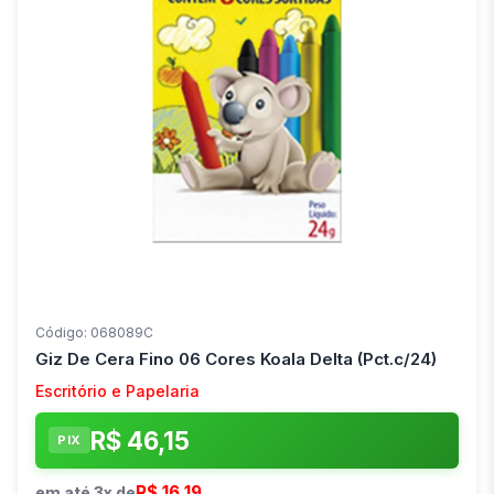
Código: 068089C
Giz De Cera Fino 06 Cores Koala Delta (Pct.c/24)
Escritório e Papelaria
R$ 46,15
PIX
R$ 16,19
em até 3x de