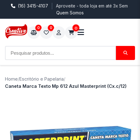
(16) 3415-4107
Aproveite - toda loja em até 3x Sem Juro
Quem Somos
0
0
0
Home
/
Escritório e Papelaria
/
Caneta Marca Texto Mp 612 Azul Masterprint (Cx.c/12)