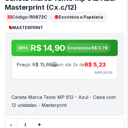
Masterprint (Cx.c/12)
Código:
110872C
Escritório e Papelaria
MASTERPRINT
R$ 14,90
Economize R$ 0,78
PIX
R$ 5,23
Preço: R$ 15,68
em até 3x de
sem juros
Caneta Marca Texto MP 612 - Azul - Caixa com
12 unidades - Masterprint
-
+