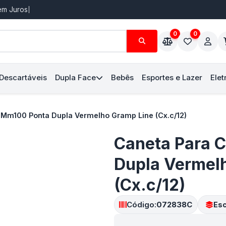
Sem Juros
0
0
 Descartáveis
Dupla Face
Bebês
Esportes e Lazer
Elet
Mm100 Ponta Dupla Vermelho Gramp Line (Cx.c/12)
Caneta Para 
Dupla Vermel
(Cx.c/12)
Código:
072838C
Esc