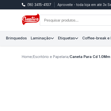
(16) 3415-4107
Aproveite - toda loja em até 3x 
Brinquedos
Laminação
Etiquetas
Coffee-break e
Home
/
Escritório e Papelaria
/
Caneta Para Cd 1.0Mm 