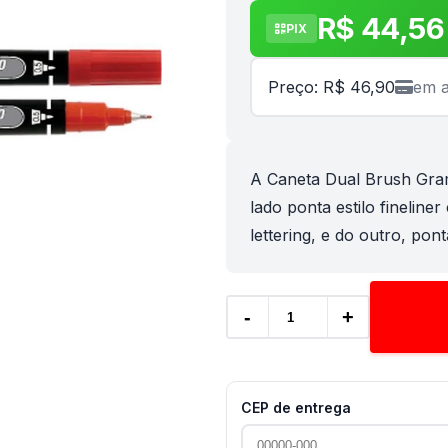
R$ 44,56
PIX
Preço: R$ 46,90
em a
A Caneta Dual Brush Gram
lado ponta estilo finelin
lettering, e do outro, ponta
-
+
CEP de entrega