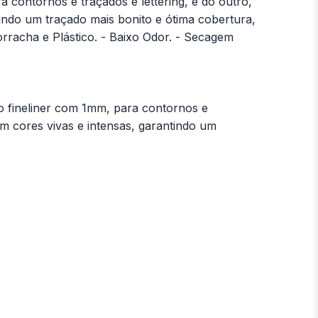
 contornos e traçados e lettering, e do outro,
tindo um traçado mais bonito e ótima cobertura,
Borracha e Plástico. - Baixo Odor. - Secagem
lo fineliner com 1mm, para contornos e
Com cores vivas e intensas, garantindo um