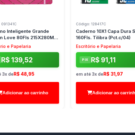
: 091341C
Código: 128417C
no Inteligente Grande
Caderno 10X1 Capa Dura 
n Love 80Fls 215X280Mm
160Fls. Tilibra (Pct.c/04)
no Inteligente
ório e Papelaria
Escritório e Papelaria
R$ 139,52
R$ 91,11
PIX
R$ 48,95
R$ 31,97
 3x de
em até 3x de
Adicionar ao carrinho
Adicionar ao carrin