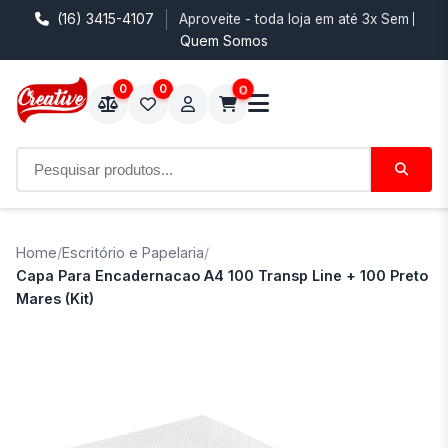
(16) 3415-4107
Aproveite - toda loja em até 3x Sem Juro
Quem Somos
0
0
0
Home
/
Escritório e Papelaria
/
Capa Para Encadernacao A4 100 Transp Line + 100 Preto
Mares (Kit)