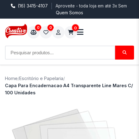
(16) 3415-4107
Aproveite - toda loja em até 3x Sem Juro
Quem Somos
0
0
0
Home
/
Escritório e Papelaria
/
Capa Para Encadernacao A4 Transparente Line Mares C/
100 Unidades