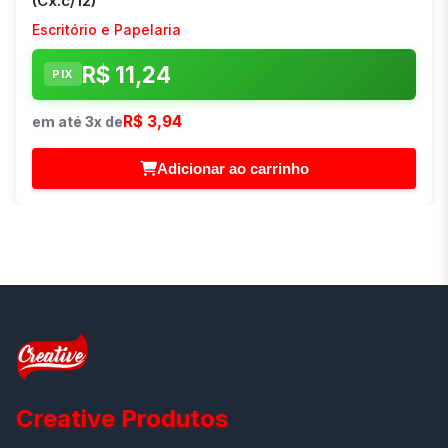
(Cx.c/12)
Escritório e Papelaria
R$ 11,24
PIX
R$ 3,94
em até 3x de
Adicionar ao carrinho
Creative Produtos