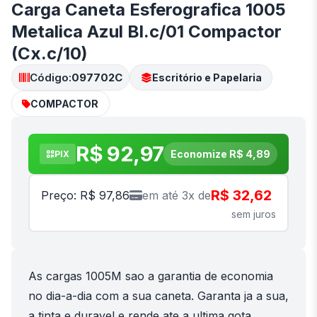
Carga Caneta Esferografica 1005
Metalica Azul Bl.c/01 Compactor
(Cx.c/10)
Código:
097702C
Escritório e Papelaria
COMPACTOR
R$ 92,97
Economize R$ 4,89
PIX
R$ 32,62
Preço: R$ 97,86
em até 3x de
sem juros
As cargas 1005M sao a garantia de economia
no dia-a-dia com a sua caneta. Garanta ja a sua,
a tinta e duravel e rende ate a ultima gota.