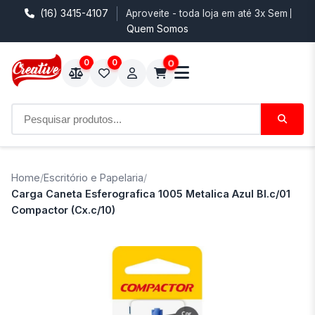
(16) 3415-4107
Aproveite - toda loja em até 3x Sem Juro
Quem Somos
0
0
0
Home
/
Escritório e Papelaria
/
Carga Caneta Esferografica 1005 Metalica Azul Bl.c/01
Compactor (Cx.c/10)