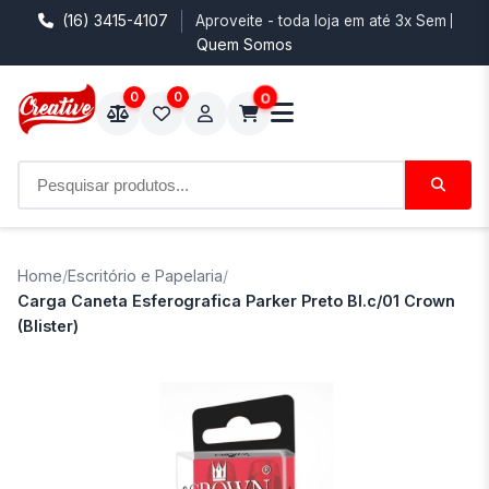
(16) 3415-4107
Aproveite - toda loja em até 3x Sem Juro
Quem Somos
0
0
0
Home
/
Escritório e Papelaria
/
Carga Caneta Esferografica Parker Preto Bl.c/01 Crown
(Blister)