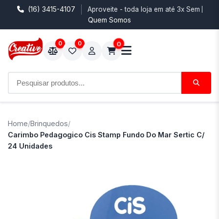
(16) 3415-4107
Aproveite - toda loja em até 3x Sem Juro
Quem Somos
0
0
0
Home
/
Brinquedos
/
Carimbo Pedagogico Cis Stamp Fundo Do Mar Sertic C/
24 Unidades