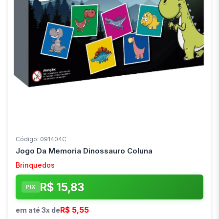
Código: 091404C
Jogo Da Memoria Dinossauro Coluna
Brinquedos
R$ 15,83
PIX
R$ 5,55
em até 3x de