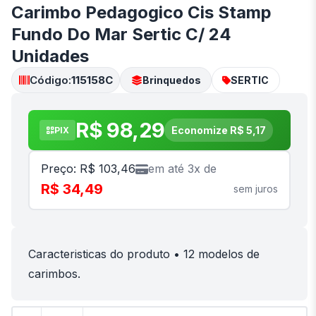
Carimbo Pedagogico Cis Stamp
Fundo Do Mar Sertic C/ 24
Unidades
Código:
115158C
Brinquedos
SERTIC
R$ 98,29
Economize R$ 5,17
PIX
Preço: R$ 103,46
em até 3x de
R$ 34,49
sem juros
Caracteristicas do produto • 12 modelos de
carimbos.