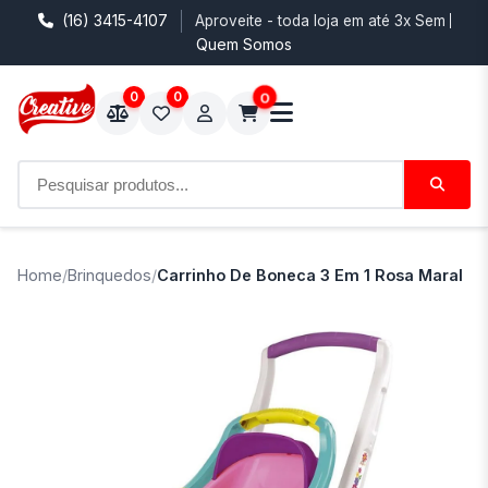
(16) 3415-4107
Aproveite - toda loja em até 3x Sem Juro
Quem Somos
0
0
0
Home
/
Brinquedos
/
Carrinho De Boneca 3 Em 1 Rosa Maral