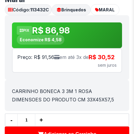
Código:
113432C
Brinquedos
MARAL
R$ 86,98
PIX
Economize R$ 4,58
R$ 30,52
Preço: R$ 91,56
em até 3x de
sem juros
CARRINHO BONECA 3 3M 1 ROSA
DIMENSOES DO PRODUTO CM 33X45X57,5
-
+