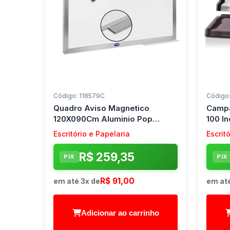
Código: 118579C
Código
Quadro Aviso Magnetico
Campa
120X090Cm Aluminio Pop
100 In
Cortiarte
Escritório e Papelaria
Escrit
R$ 259,35
PIX
PIX
R$ 91,00
em até 3x de
em até
Adicionar ao carrinho