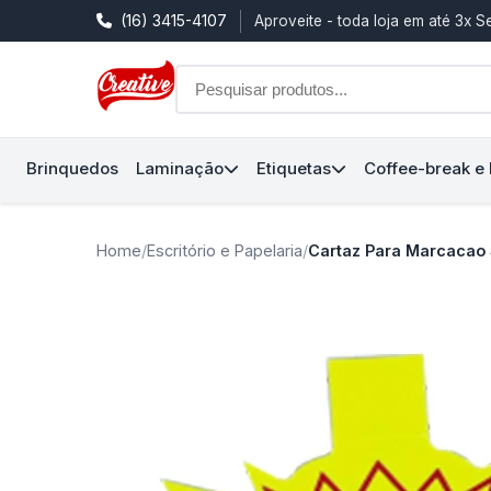
(16) 3415-4107
Aproveite - toda loja em até 3x 
Brinquedos
Laminação
Etiquetas
Coffee-break e
Home
/
Escritório e Papelaria
/
Cartaz Para Marcacao 