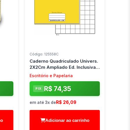
Código: 125558C
Caderno Quadriculado Univers.
2X2Cm Ampliado Ed. Inclusiva
Tamoio (Pct.c/05)
Escritório e Papelaria
R$ 74,35
PIX
R$ 26,09
em até 3x de
ho
Adicionar ao carrinho