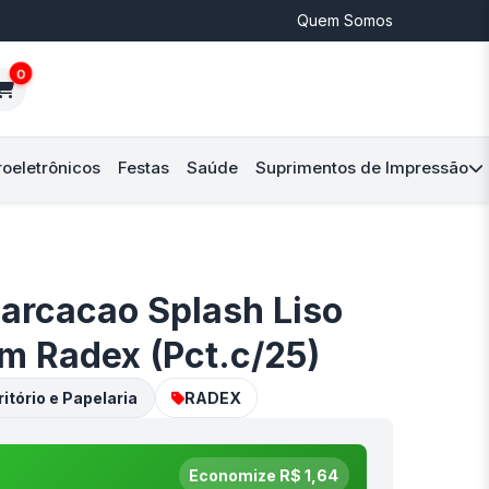
Quem Somos
0
roeletrônicos
Festas
Saúde
Suprimentos de Impressão
arcacao Splash Liso
m Radex (Pct.c/25)
itório e Papelaria
RADEX
Economize R$ 1,64