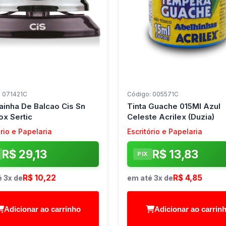
: 071421C
Código: 005571C
inha De Balcao Cis Sn
Tinta Guache 015Ml Azul
ox Sertic
Celeste Acrilex (Duzia)
ório e Papelaria
Escritório e Papelaria
R$ 29,13
R$ 13,83
PIX
R$ 10,22
R$ 4,85
 3x de
em até 3x de
Adicionar ao carrinho
Adicionar ao carrin