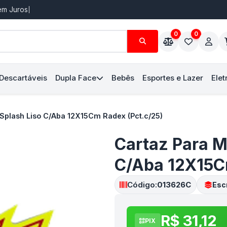
Sem Juros
0
0
 Descartáveis
Dupla Face
Bebês
Esportes e Lazer
Elet
Splash Liso C/Aba 12X15Cm Radex (Pct.c/25)
Cartaz Para M
C/Aba 12X15C
Código:
013626C
Escr
R$ 31,12
PIX