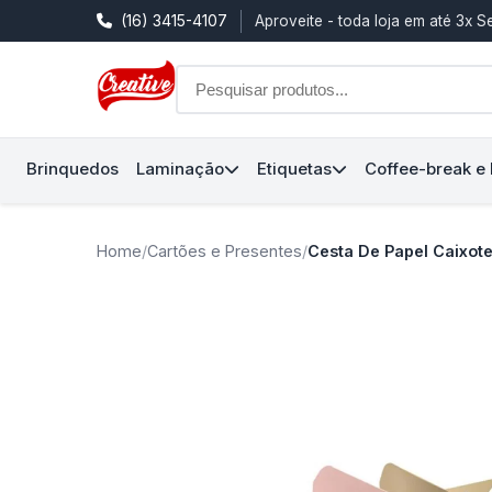
(16) 3415-4107
Aproveite - toda loja em até 3x 
Brinquedos
Laminação
Etiquetas
Coffee-break e
Home
/
Cartões e Presentes
/
Cesta De Papel Caixot