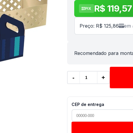
R$ 119,57
PIX
Preço: R$ 125,86
em 
Recomendado para montag
-
+
CEP de entrega