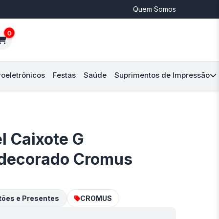
Quem Somos
0
roeletrônicos
Festas
Saúde
Suprimentos de Impressão
l Caixote G
decorado Cromus
tões e Presentes
CROMUS