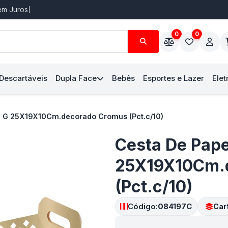
Sem Juros
0
0
 Descartáveis
Dupla Face
Bebês
Esportes e Lazer
Elet
e G 25X19X10Cm.decorado Cromus (Pct.c/10)
Cesta De Pape
25X19X10Cm.
(Pct.c/10)
Código:
084197C
Car