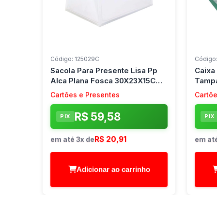
Código: 125029C
Código:
Sacola Para Presente Lisa Pp
Caixa
Alca Plana Fosca 30X23X15Cm
Tampa
Cromus (Pct.c/10)
26X19,
Cartões e Presentes
Cartõe
(Pct.c
R$ 59,58
PIX
PIX
R$ 20,91
em até 3x de
em até
Adicionar ao carrinho