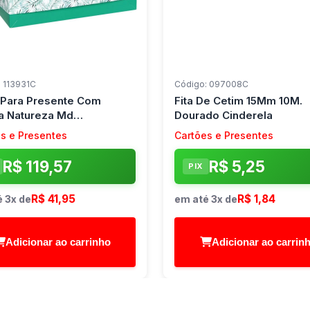
 113931C
Código: 097008C
 Para Presente Com
Fita De Cetim 15Mm 10M.
 Natureza Md
Dourado Cinderela
5X7,5 Sortid Cristina
s e Presentes
Cartões e Presentes
/16)
R$ 119,57
R$ 5,25
PIX
R$ 41,95
R$ 1,84
 3x de
em até 3x de
Adicionar ao carrinho
Adicionar ao carrin