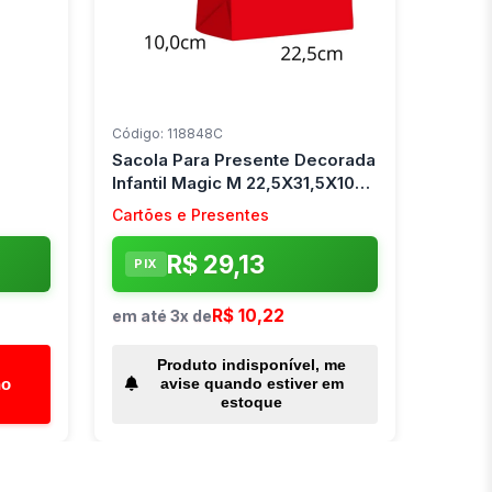
Código: 118848C
Sacola Para Presente Decorada
Infantil Magic M 22,5X31,5X10C
Scrity (Pct.c/10)
Cartões e Presentes
R$ 29,13
PIX
R$ 10,22
em até 3x de
Produto indisponível, me
ho
avise quando estiver em
estoque