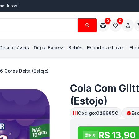
Sem Juros
0
0
 Descartáveis
Dupla Face
Bebês
Esportes e Lazer
Elet
6 Cores Delta (Estojo)
Cola Com Glitt
(Estojo)
Código:
026685C
Esc
R$ 13,90
PIX