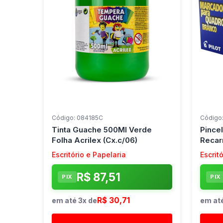
Código: 084185C
Código
Tinta Guache 500Ml Verde
Pince
Folha Acrilex (Cx.c/06)
Recar
(Cx.c/
Escritório e Papelaria
Escrit
R$ 87,51
PIX
PIX
R$ 30,71
em até 3x de
em até