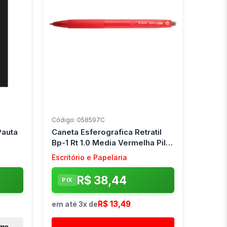
Código: 058597C
Pauta
Caneta Esferografica Retratil
Bp-1 Rt 1.0 Media Vermelha Pilot
(Cx.c/12)
Escritório e Papelaria
R$ 38,44
PIX
R$ 13,49
em até 3x de
 me