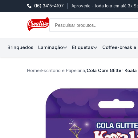
(16) 3415-4107
Aproveite - toda loja em até 3x 
Brinquedos
Laminação
Etiquetas
Coffee-break e
Home
/
Escritório e Papelaria
/
Cola Com Glitter Koala 