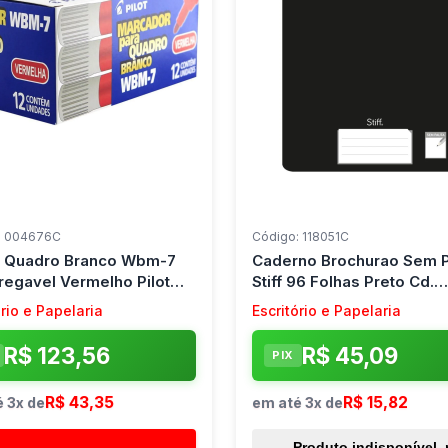
: 004676C
Código: 118051C
l Quadro Branco Wbm-7
Caderno Brochurao Sem 
regavel Vermelho Pilot
Stiff 96 Folhas Preto Cd.
12)
Jandaia (Pct.c/05)
ório e Papelaria
Escritório e Papelaria
R$ 123,56
R$ 45,09
PIX
R$ 43,35
R$ 15,82
 3x de
em até 3x de
Produto indisponível,