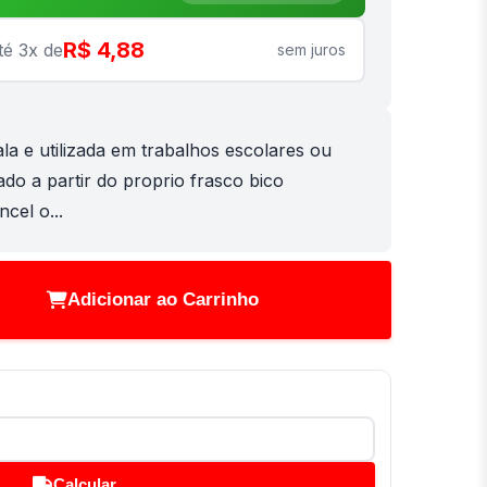
R$ 4,88
té 3x de
sem juros
ala e utilizada em trabalhos escolares ou
ado a partir do proprio frasco bico
cel o...
Adicionar ao Carrinho
Calcular