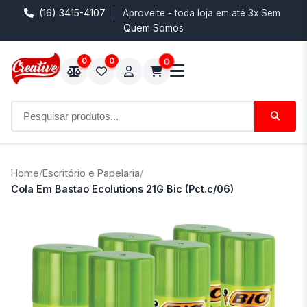
(16) 3415-4107
Aproveite - toda loja em até 3x Sem Juro
Quem Somos
0
0
0
Home
/
Escritório e Papelaria
/
Cola Em Bastao Ecolutions 21G Bic (Pct.c/06)