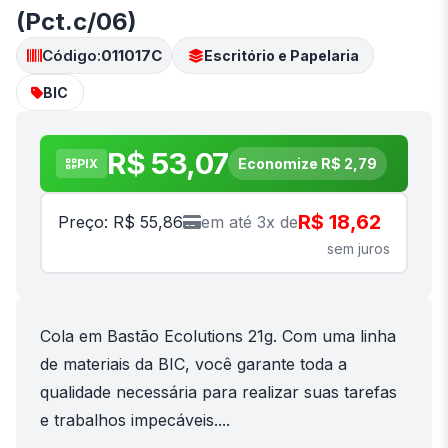
(Pct.c/06)
Código:
011017C
Escritório e Papelaria
BIC
R$ 53,07
Economize R$ 2,79
PIX
R$ 18,62
Preço: R$ 55,86
em até 3x de
sem juros
Cola em Bastão Ecolutions 21g. Com uma linha
de materiais da BIC, você garante toda a
qualidade necessária para realizar suas tarefas
e trabalhos impecáveis....