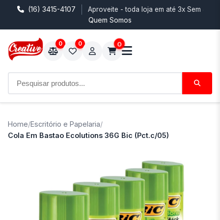
(16) 3415-4107
Aproveite - toda loja em até 3x Sem Juro
Quem Somos
0
0
0
Home
/
Escritório e Papelaria
/
Cola Em Bastao Ecolutions 36G Bic (Pct.c/05)