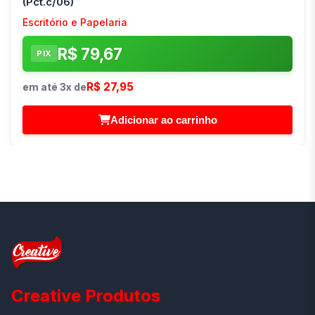
(Pct.c/06)
Escritório e Papelaria
R$ 79,67
PIX
R$ 27,95
em até 3x de
Adicionar ao carrinho
Creative Produtos