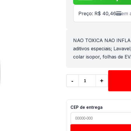
Preço: R$ 40,46
em a
NAO TOXICA NAO INFLAMA
aditivos especiais; Lavave
colar isopor, folhas de EV
-
+
CEP de entrega