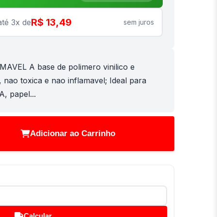
R$ 13,49
té 3x de
sem juros
VEL A base de polimero vinilico e
l, nao toxica e nao inflamavel; Ideal para
A, papel...
Adicionar ao Carrinho
Calcular