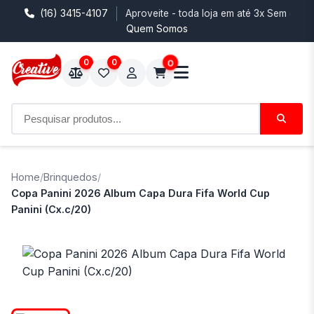
(16) 3415-4107
Aproveite - toda loja em até 3x Sem Juro
Quem Somos
0
0
0
Home
/
Brinquedos
/
Copa Panini 2026 Album Capa Dura Fifa World Cup
Panini (Cx.c/20)