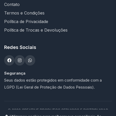
Contato
Termos e Condições
Política de Privacidade
Política de Trocas e Devoluções
Redes Sociais
Segurança
Seus dados estão protegidos em conformidade com a
LGPD (Lei Geral de Proteção de Dados Pessoais).
©
2026
CREATIVE PRODUTOS SERVICOS E DISTRIBUICAO
LTDA - 47.273.900/0001-76. Todos os direitos reservados.