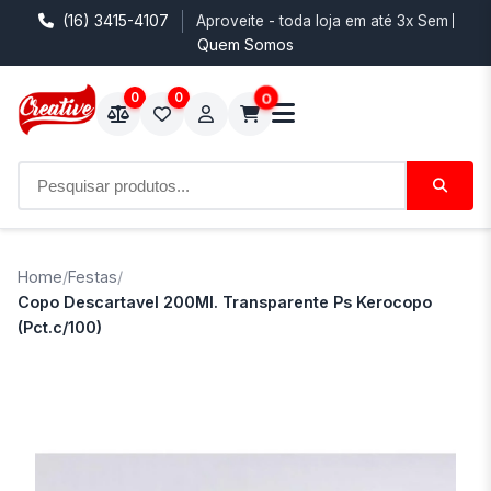
(16) 3415-4107
Aproveite - toda loja em até 3x Sem Juro
Quem Somos
0
0
0
Home
/
Festas
/
Copo Descartavel 200Ml. Transparente Ps Kerocopo
(Pct.c/100)