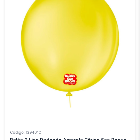
Código: 129461C
Balão 9 Liso Redondo Amarelo Citrino Sao Roque