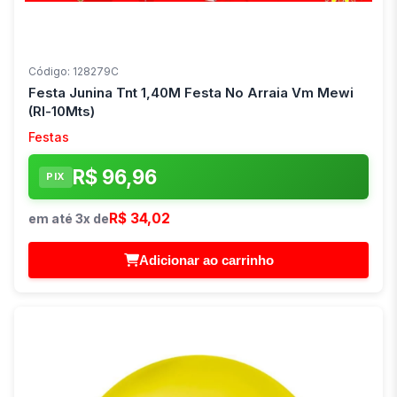
Código: 128279C
Festa Junina Tnt 1,40M Festa No Arraia Vm Mewi
(Rl-10Mts)
Festas
R$ 96,96
PIX
R$ 34,02
em até 3x de
Adicionar ao carrinho