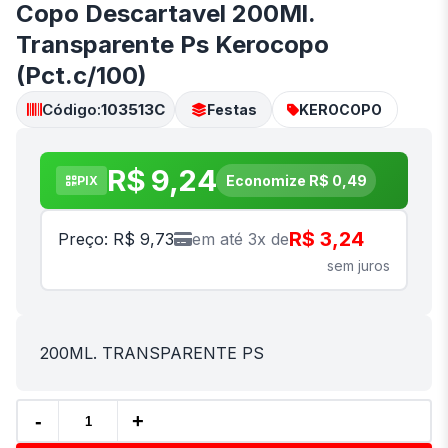
Copo Descartavel 200Ml.
Transparente Ps Kerocopo
(Pct.c/100)
Código:
103513C
Festas
KEROCOPO
R$ 9,24
Economize R$ 0,49
PIX
R$ 3,24
Preço: R$ 9,73
em até 3x de
sem juros
200ML. TRANSPARENTE PS
-
+