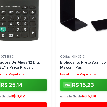
: 078188C
Código: 084351C
ladora De Mesa 12 Dig.
Bibliocanto Preto Acrilico
Zt712 Preta Procalc
Maxcril (Par)
ório e Papelaria
Escritório e Papelaria
R$ 25,14
R$ 15,23
PIX
R$ 8,82
R$ 5,34
 3x de
em até 3x de