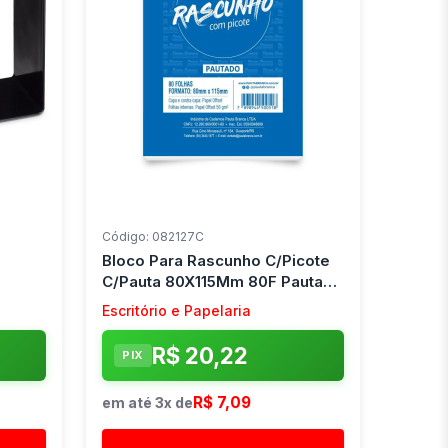
Código: 082127C
Bloco Para Rascunho C/Picote
C/Pauta 80X115Mm 80F Pauta
Branca (Pct.c/10)
Escritório e Papelaria
R$ 20,22
PIX
R$ 7,09
em até 3x de