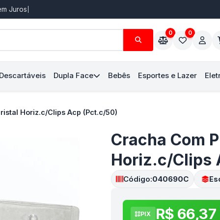
Sem Juros
0
0
 Descartáveis
Dupla Face
Bebês
Esportes e Lazer
Elet
stal Horiz.c/Clips Acp (Pct.c/50)
Cracha Com Pr
Horiz.c/Clips 
Código:
040690C
Esc
R$ 66,37
PIX