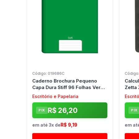
Código: 019686C
Código
Caderno Brochura Pequeno
Calcu
Capa Dura Stiff 96 Folhas Verde
Zetta 
Jandaia (Pct.c/05)
Escritório e Papelaria
Escrit
R$ 26,20
PIX
PIX
R$ 9,19
em até 3x de
em até