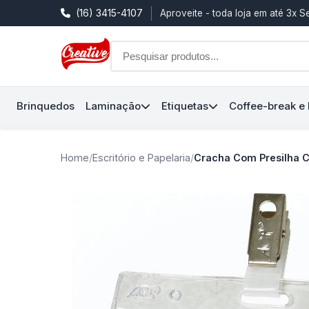
(16) 3415-4107
Aproveite - toda loja em até 3x 
Brinquedos
Laminação
Etiquetas
Coffee-break e
Home
/
Escritório e Papelaria
/
Cracha Com Presilha Cri