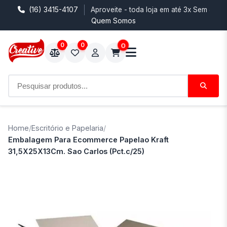
(16) 3415-4107
Aproveite - toda loja em até 3x Sem Juro
Quem Somos
0
0
0
Home
/
Escritório e Papelaria
/
Embalagem Para Ecommerce Papelao Kraft
31,5X25X13Cm. Sao Carlos (Pct.c/25)