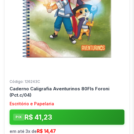
Código: 126243C
Caderno Caligrafia Aventurinos 80Fls Foroni
(Pct.c/04)
Escritório e Papelaria
R$ 41,23
PIX
R$ 14,47
em até 3x de