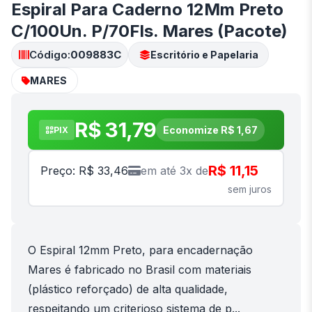
Espiral Para Caderno 12Mm Preto
C/100Un. P/70Fls. Mares (Pacote)
Código:
009883C
Escritório e Papelaria
MARES
R$ 31,79
Economize R$ 1,67
PIX
R$ 11,15
Preço: R$ 33,46
em até 3x de
sem juros
O Espiral 12mm Preto, para encadernação
Mares é fabricado no Brasil com materiais
(plástico reforçado) de alta qualidade,
respeitando um criterioso sistema de p...