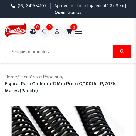
(16) 3415-4107
Aproveite - toda loja em até 3x Sem Juro
Quem Somos
0
0
0
Home
/
Escritório e Papelaria
/
Espiral Para Caderno 12Mm Preto C/100Un. P/70Fls.
Mares (Pacote)