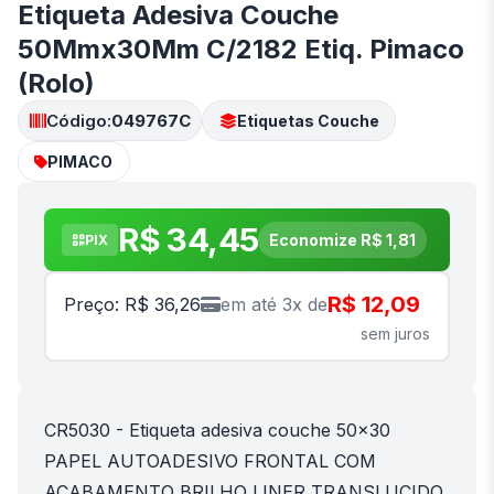
Etiqueta Adesiva Couche
50Mmx30Mm C/2182 Etiq. Pimaco
(Rolo)
Código:
049767C
Etiquetas Couche
PIMACO
R$ 34,45
Economize R$ 1,81
PIX
R$ 12,09
Preço: R$ 36,26
em até 3x de
sem juros
CR5030 - Etiqueta adesiva couche 50x30
PAPEL AUTOADESIVO FRONTAL COM
ACABAMENTO BRILHO LINER TRANSLUCIDO,