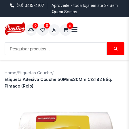
(16) 3415-4107
Aproveite - toda loja em até 3x Sem Juro
Quem Somos
0
0
0
Home
/
Etiquetas Couche
/
Etiqueta Adesiva Couche 50Mmx30Mm C/2182 Etiq.
Pimaco (Rolo)