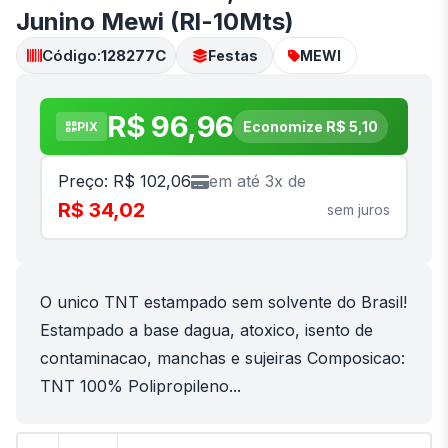
Junino Mewi (Rl-10Mts)
Código:
128277C
Festas
MEWI
R$ 96,96
Economize R$ 5,10
PIX
Preço: R$ 102,06
em até 3x de
R$ 34,02
sem juros
O unico TNT estampado sem solvente do Brasil!
Estampado a base dagua, atoxico, isento de
contaminacao, manchas e sujeiras Composicao:
TNT 100% Polipropileno...