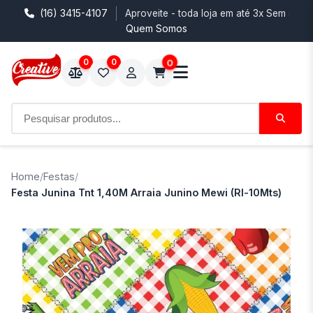
(16) 3415-4107
Aproveite - toda loja em até 3x Sem Juro
Quem Somos
0
0
0
Home
/
Festas
/
Festa Junina Tnt 1,40M Arraia Junino Mewi (Rl-10Mts)