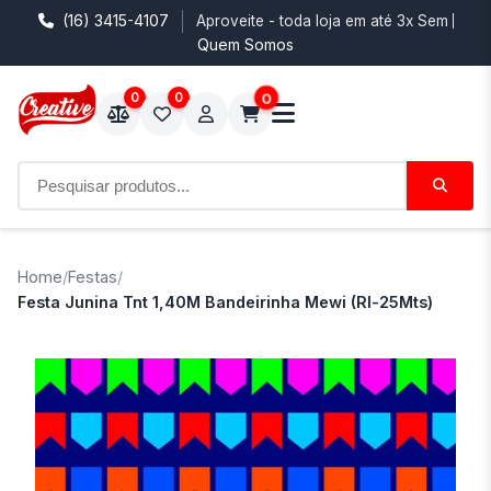
(16) 3415-4107
Aproveite - toda loja em até 3x Sem Juro
Quem Somos
0
0
0
Home
/
Festas
/
Festa Junina Tnt 1,40M Bandeirinha Mewi (Rl-25Mts)