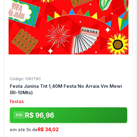
Código: 128279C
Festa Junina Tnt 1,40M Festa No Arraia Vm Mewi
(Rl-10Mts)
Festas
R$ 96,96
PIX
R$ 34,02
em até 3x de