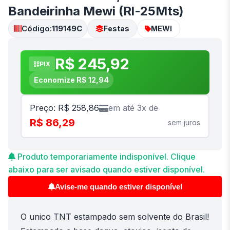
Bandeirinha Mewi (Rl-25Mts)
Código:
119149C
Festas
MEWI
R$ 245,92
PIX
Economize R$ 12,94
Preço: R$ 258,86
em até 3x de
R$ 86,29
sem juros
Produto temporariamente indisponível. Clique
abaixo para ser avisado quando estiver disponível.
Avise-me quando estiver disponível
O unico TNT estampado sem solvente do Brasil!