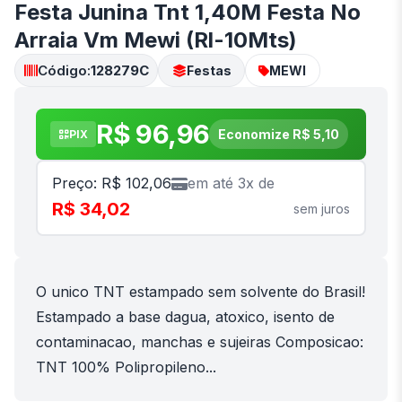
Festa Junina Tnt 1,40M Festa No
Arraia Vm Mewi (Rl-10Mts)
Código:
128279C
Festas
MEWI
R$ 96,96
Economize R$ 5,10
PIX
Preço: R$ 102,06
em até 3x de
R$ 34,02
sem juros
O unico TNT estampado sem solvente do Brasil!
Estampado a base dagua, atoxico, isento de
contaminacao, manchas e sujeiras Composicao:
TNT 100% Polipropileno...