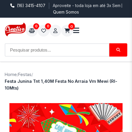
(16) 3415-4107
Aproveite - toda loja em até 3x Sem Juro
Quem Somos
0
0
0
Home
/
Festas
/
Festa Junina Tnt 1,40M Festa No Arraia Vm Mewi (Rl-
10Mts)