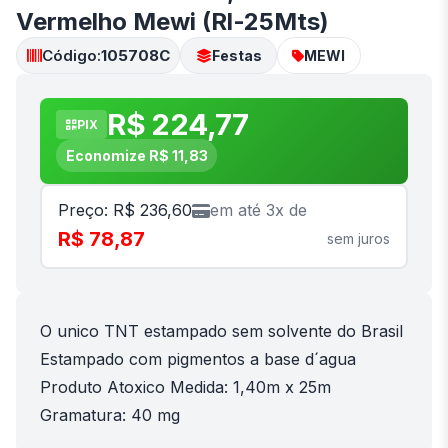
Vermelho Mewi (Rl-25Mts)
Código:
105708C
Festas
MEWI
R$ 224,77
PIX
Economize R$ 11,83
Preço: R$ 236,60
em até 3x de
R$ 78,87
sem juros
O unico TNT estampado sem solvente do Brasil
Estampado com pigmentos a base d´agua
Produto Atoxico Medida: 1,40m x 25m
Gramatura: 40 mg