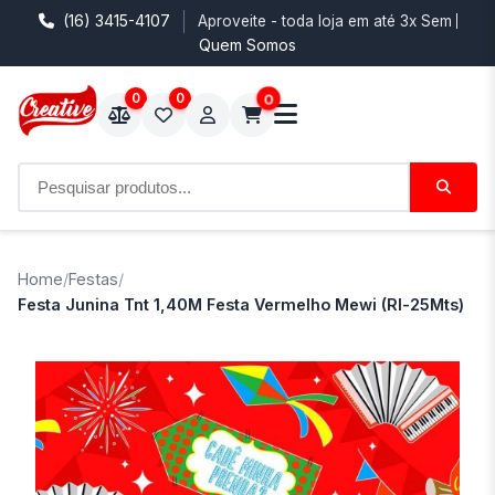
(16) 3415-4107
Aproveite - toda loja em até 3x Sem Juro
Quem Somos
0
0
0
Home
/
Festas
/
Festa Junina Tnt 1,40M Festa Vermelho Mewi (Rl-25Mts)