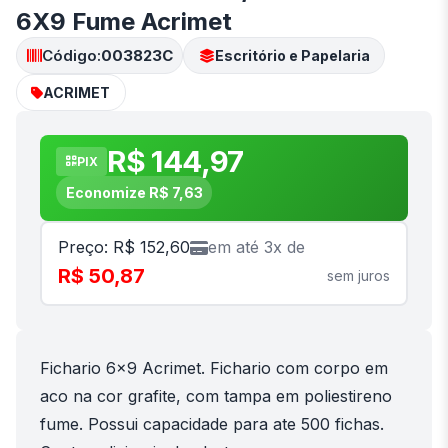
6X9 Fume Acrimet
Código:
003823C
Escritório e Papelaria
ACRIMET
R$ 144,97
PIX
Economize R$ 7,63
Preço: R$ 152,60
em até 3x de
R$ 50,87
sem juros
Fichario 6x9 Acrimet. Fichario com corpo em
aco na cor grafite, com tampa em poliestireno
fume. Possui capacidade para ate 500 fichas.