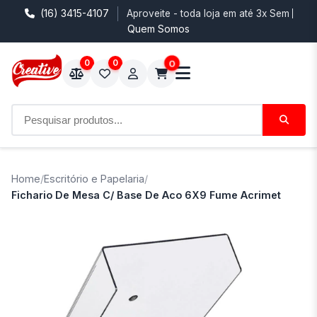
(16) 3415-4107
Aproveite - toda loja em até 3x Sem Juro
Quem Somos
0
0
0
Home
/
Escritório e Papelaria
/
Fichario De Mesa C/ Base De Aco 6X9 Fume Acrimet