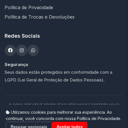
Política de Privacidade
Política de Trocas e Devoluções
Redes Sociais
Segurança
Seus dados estão protegidos em conformidade com a
LGPD (Lei Geral de Proteção de Dados Pessoais).
©
2026
CREATIVE PRODUTOS SERVICOS E DISTRIBUICAO
LTDA - 47.273.900/0001-76. Todos os direitos reservados.
Utilizamos cookies para melhorar sua experiência. Ao
continuar, você concorda com nossa Política de Privacidade.
Loja completa desenvolvida por
Promptor
Recusar opcionais
Aceitar todos